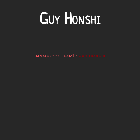
Guy Honshi
IMMOSEPP
TEAM1
GUY HONSHI
>
>