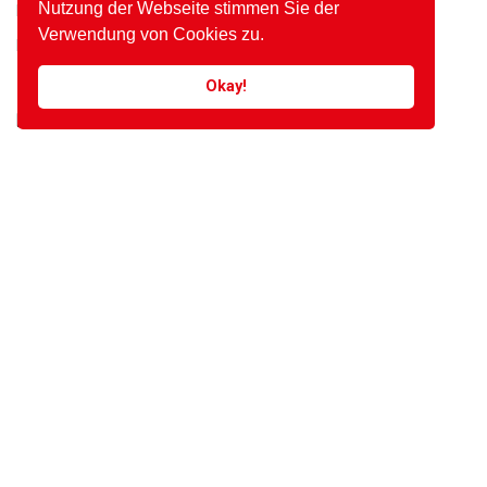
Nutzung der Webseite stimmen Sie der
How To Cut Tomato In Perfect Slices, Easy
Verwendung von Cookies zu.
Passion In Bangkok
Okay!
Neueste Kommentare
Ein WordPress-Kommentator
bei
Hallo Welt!
admin
bei
Nepenthe, For Real
admin
bei
Blank Image
admin
bei
Macro At Its Best
admin
bei
Macro At Its Best
Archive
Oktober 2020
März 2017