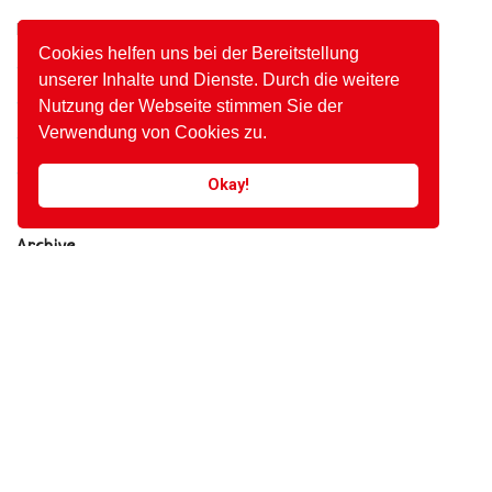
Ein WordPress-Kommentator
bei
Hallo Welt!
Cookies helfen uns bei der Bereitstellung
admin
bei
Nepenthe, For Real
unserer Inhalte und Dienste. Durch die weitere
admin
bei
Blank Image
Nutzung der Webseite stimmen Sie der
Verwendung von Cookies zu.
admin
bei
Macro At Its Best
admin
bei
Macro At Its Best
Okay!
Archive
Oktober 2020
März 2017
Kategorien
Allgemein
Health