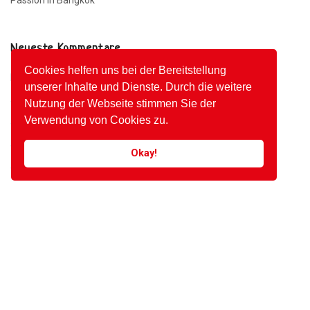
Passion In Bangkok
Neueste Kommentare
Cookies helfen uns bei der Bereitstellung
Ein WordPress-Kommentator
bei
Hallo Welt!
unserer Inhalte und Dienste. Durch die weitere
admin
bei
Nepenthe, For Real
Nutzung der Webseite stimmen Sie der
Verwendung von Cookies zu.
admin
bei
Blank Image
admin
bei
Macro At Its Best
Okay!
admin
bei
Macro At Its Best
Archive
Oktober 2020
März 2017