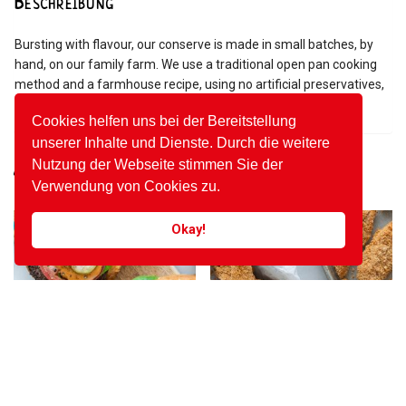
Beschreibung
Bursting with flavour, our conserve is made in small batches, by
hand, on our family farm. We use a traditional open pan cooking
method and a farmhouse recipe, using no artificial preservatives,
colourings, flavourings or setting agents.
Cookies helfen uns bei der Bereitstellung
unserer Inhalte und Dienste. Durch die weitere
Nutzung der Webseite stimmen Sie der
Ähnliche Produkte
Verwendung von Cookies zu.
Angebot!
Angebot!
Okay!