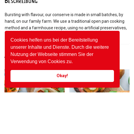
Beschreibung
Bursting with flavour, our conserve is made in small batches, by
hand, on our family farm. We use a traditional open pan cooking
method and a farmhouse recipe, using no artificial preservatives,
colourings, flavourings or setting agents.
Cookies helfen uns bei der Bereitstellung
unserer Inhalte und Dienste. Durch die weitere
Nutzung der Webseite stimmen Sie der
Ähnliche Produkte
Verwendung von Cookies zu.
Angebot!
Angebot!
Okay!